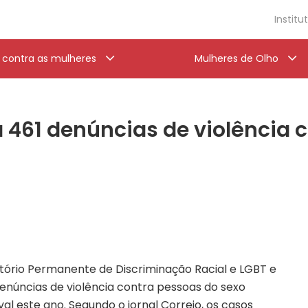
Institu
a contra as mulheres
Mulheres de Olho
a 461 denúncias de violência 
ório Permanente de Discriminação Racial e LGBT e
denúncias de violência contra pessoas do sexo
l este ano. Segundo o jornal Correio, os casos