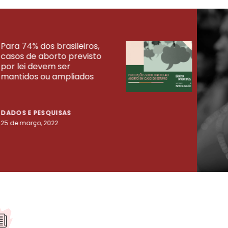
Para 74% dos brasileiros,
30% 
casos de aborto previsto
fora
UISAS
por lei devem ser
mort
mantidos ou ampliados
uma 
tenta
DADOS E PESQUISAS
DADO
25 de março, 2022
23 de