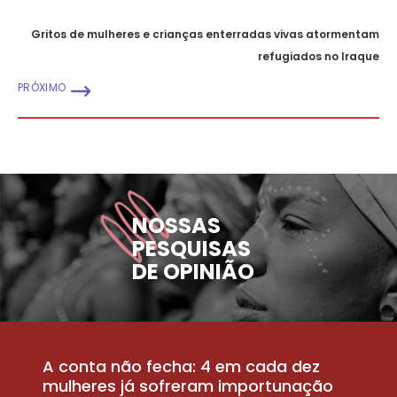
Gritos de mulheres e crianças enterradas vivas atormentam
refugiados no Iraque
PRÓXIMO
NOSSAS
PESQUISAS
DE OPINIÃO
A conta não fecha: 4 em cada dez
P
la
mulheres já sofreram importunação
a