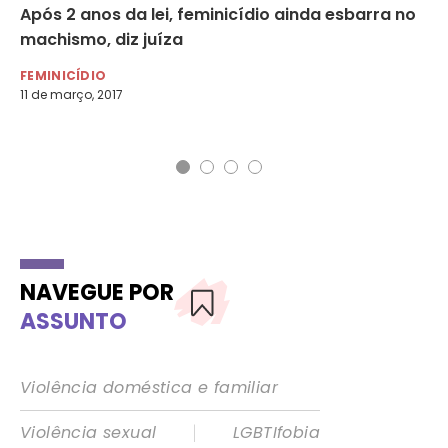
Após 2 anos da lei, feminicídio ainda esbarra no
Br
,
machismo, diz juíza
mu
FEMINICÍDIO
NO
11 de março, 2017
26 
NAVEGUE POR
ASSUNTO
Violência doméstica e familiar
|
Violência sexual
LGBTIfobia