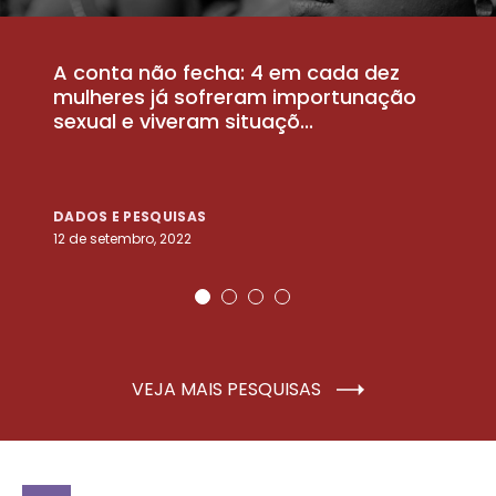
A conta não fecha: 4 em cada dez
P
la
mulheres já sofreram importunação
a
sexual e viveram situaçõ...
m
DADOS E PESQUISAS
D
12 de setembro, 2022
25
VEJA MAIS PESQUISAS