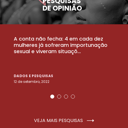
PESQUISAS
DE OPINIÃO
A conta não fecha: 4 em cada dez
P
la
mulheres já sofreram importunação
a
sexual e viveram situaçõ...
m
DADOS E PESQUISAS
D
12 de setembro, 2022
25
VEJA MAIS PESQUISAS