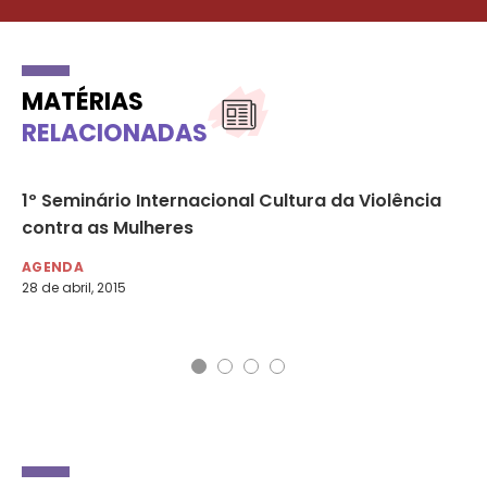
MATÉRIAS
RELACIONADAS
1º Seminário Internacional Cultura da Violência
Se
a
contra as Mulheres
pl
vi
AGENDA
28 de abril, 2015
DE
29 