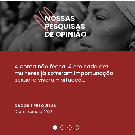
NOSSAS
PESQUISAS
DE OPINIÃO
A conta não fecha: 4 em cada dez
P
la
mulheres já sofreram importunação
a
sexual e viveram situaçõ...
m
DADOS E PESQUISAS
D
12 de setembro, 2022
25