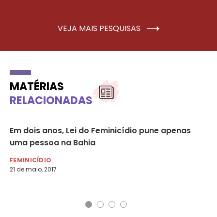
VEJA MAIS PESQUISAS
MATÉRIAS
RELACIONADAS
Em dois anos, Lei do Feminicídio pune apenas
Ap
m
uma pessoa na Bahia
ví
FEMINICÍDIO
NO
21 de maio, 2017
11 