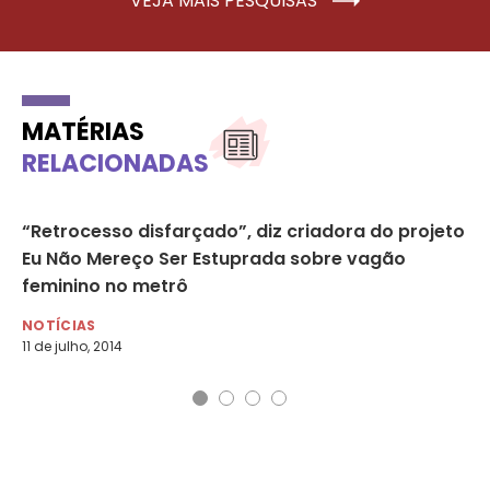
VEJA MAIS PESQUISAS
MATÉRIAS
RELACIONADAS
“Retrocesso disfarçado”, diz criadora do projeto
Me
Eu Não Mereço Ser Estuprada sobre vagão
co
feminino no metrô
NO
16 
NOTÍCIAS
11 de julho, 2014