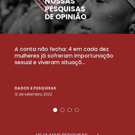
NOSSAS
PESQUISAS
DE OPINIÃO
A conta não fecha: 4 em cada dez
P
la
mulheres já sofreram importunação
a
sexual e viveram situaçõ...
m
DADOS E PESQUISAS
D
12 de setembro, 2022
25