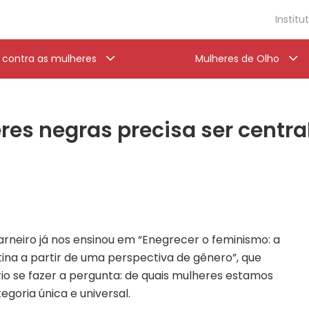
Institu
a contra as mulheres
Mulheres de Olho
es negras precisa ser central
arneiro já nos ensinou em “Enegrecer o feminismo: a
ina a partir de uma perspectiva de gênero”, que
io se fazer a pergunta: de quais mulheres estamos
goria única e universal.