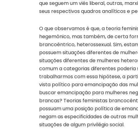
que seguem um viés liberal, outras, marxis
seus respectivos quadros analíticos e per
O que observamos é que, a teoria feminis
hegemônico, mas também, de certa form
brancoêntrico, heterossexual. Sim, est
possuem situações diferentes de mulhe
situações diferentes de mulheres heteros
comum a categorias diferentes poderia s
trabalharmos com essa hipótese, a parti
vista político para emancipação das mu
buscar emancipação para mulheres neg
brancas? Teorias feministas brancocêntr
possuam uma posição política de emancip
negam as especificidades de outras mu
situações de algum privilégio social.