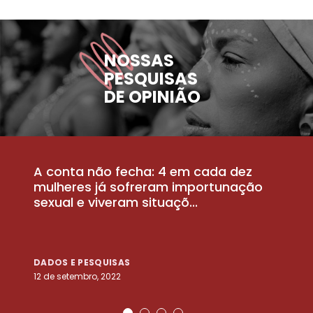
NOSSAS
PESQUISAS
DE OPINIÃO
A conta não fecha: 4 em cada dez
P
la
mulheres já sofreram importunação
a
sexual e viveram situaçõ...
m
DADOS E PESQUISAS
D
12 de setembro, 2022
25