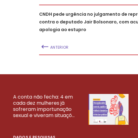
CNDH pede urgência no julgamento de rep
contra o deputado Jair Bolsonaro, com ac
apologia ao estupro
ANTERIOR
A conta não fecha: 4 em
cada dez mulheres já
VEJA MAIS PESQ
sofreram importunação
sexual e viveram situaçõ...
DADOS E PESQUISAS