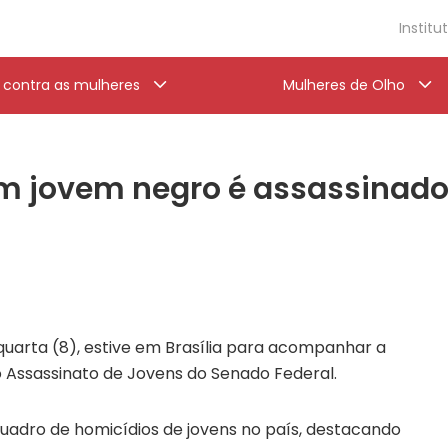
Institu
a contra as mulheres
Mulheres de Olho
m jovem negro é assassinado 
quarta (8), estive em Brasília para acompanhar a
o Assassinato de Jovens do Senado Federal.
uadro de homicídios de jovens no país, destacando