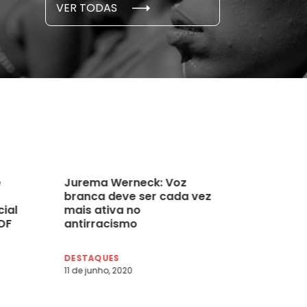
VER TODAS
 novembro, 2021
15 de outubro
e
Jurema Werneck: Voz
branca deve ser cada vez
ial
mais ativa no
DF
antirracismo
DESTAQUES
11 de junho, 2020