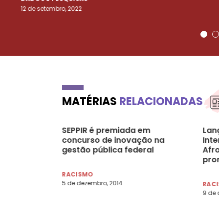
12 de setembro, 2022
MATÉRIAS
RELACIONADAS
SEPPIR é premiada em
Lan
concurso de inovação na
Int
gestão pública federal
Afr
pro
mini
RACISMO
NY
5 de dezembro, 2014
RAC
9 de 