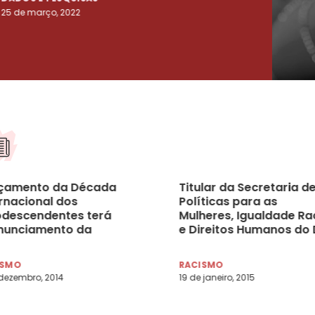
25 de março, 2022
23 de
çamento da Década
Titular da Secretaria d
ernacional dos
Políticas para as
odescendentes terá
Mulheres, Igualdade Rac
nunciamento da
e Direitos Humanos do 
stra Luiza Bairros em
aposta em números
contra o racismo
ISMO
RACISMO
dezembro, 2014
19 de janeiro, 2015