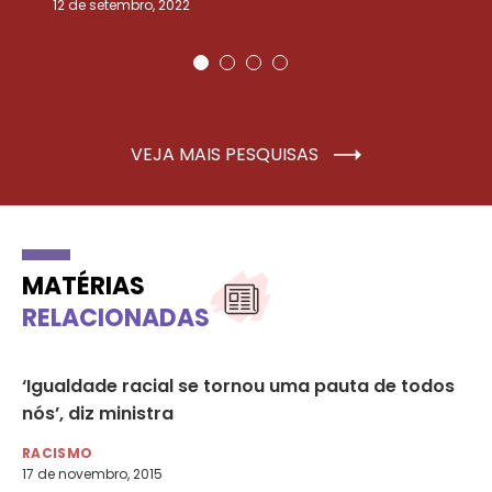
12 de setembro, 2022
25
VEJA MAIS PESQUISAS
MATÉRIAS
RELACIONADAS
‘Igualdade racial se tornou uma pauta de todos
Co
nós’, diz ministra
re
mu
RACISMO
17 de novembro, 2015
RA