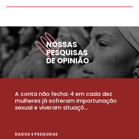
NOSSAS
PESQUISAS
DE OPINIÃO
A conta não fecha: 4 em cada dez
P
la
mulheres já sofreram importunação
a
sexual e viveram situaçõ...
m
DADOS E PESQUISAS
D