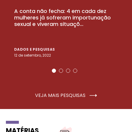
A conta não fecha: 4 em cada dez
P
la
mulheres já sofreram importunação
a
sexual e viveram situaçõ...
m
DADOS E PESQUISAS
D
12 de setembro, 2022
25
VEJA MAIS PESQUISAS
MATÉRIAS