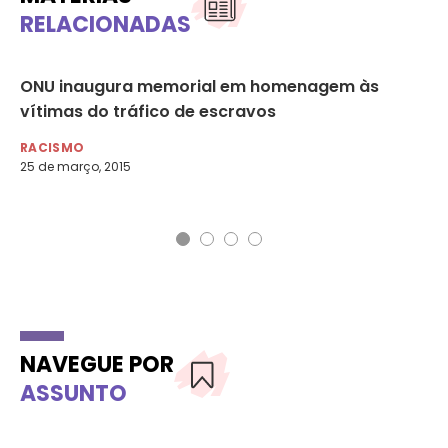
RELACIONADAS
ONU inaugura memorial em homenagem às
Os
vítimas do tráfico de escravos
do
RACISMO
RA
25 de março, 2015
13 
NAVEGUE POR
ASSUNTO