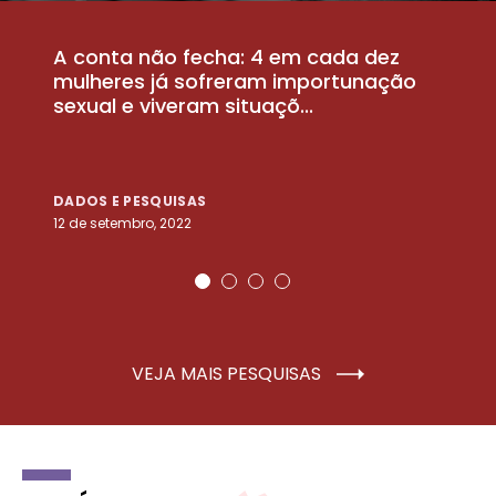
A conta não fecha: 4 em cada dez
P
la
mulheres já sofreram importunação
a
sexual e viveram situaçõ...
m
DADOS E PESQUISAS
D
12 de setembro, 2022
25
VEJA MAIS PESQUISAS