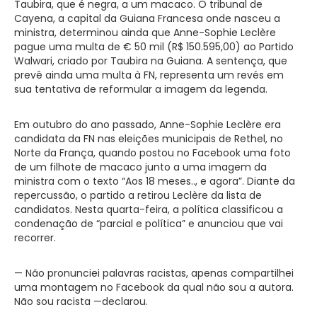
Taubira, que é negra, a um macaco. O tribunal de
Cayena, a capital da Guiana Francesa onde nasceu a
ministra, determinou ainda que Anne-Sophie Leclère
pague uma multa de € 50 mil (R$ 150.595,00) ao Partido
Walwari, criado por Taubira na Guiana. A sentença, que
prevê ainda uma multa à FN, representa um revés em
sua tentativa de reformular a imagem da legenda.
Em outubro do ano passado, Anne-Sophie Leclère era
candidata da FN nas eleições municipais de Rethel, no
Norte da França, quando postou no Facebook uma foto
de um filhote de macaco junto a uma imagem da
ministra com o texto “Aos 18 meses.., e agora”. Diante da
repercussão, o partido a retirou Leclère da lista de
candidatos. Nesta quarta-feira, a política classificou a
condenação de “parcial e política” e anunciou que vai
recorrer.
— Não pronunciei palavras racistas, apenas compartilhei
uma montagem no Facebook da qual não sou a autora.
Não sou racista —declarou.