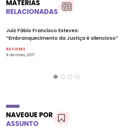
MATÉRIAS
RELACIONADAS
Juiz Fábio Francisco Esteves:
O 
“Embranquecimento da Justiça é silencioso”
Br
RACISMO
MU
9 de maio, 2017
16 
NAVEGUE POR
ASSUNTO