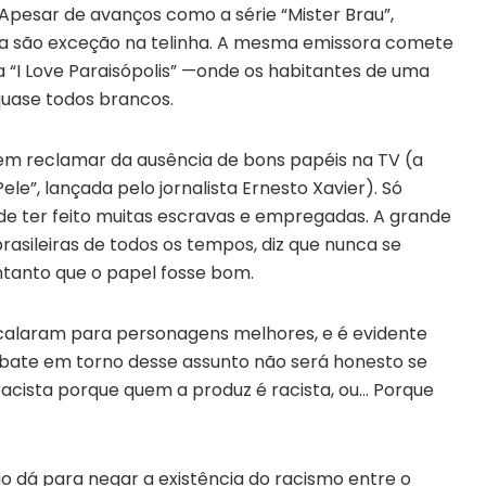
Apesar de avanços como a série “Mister Brau”,
a são exceção na telinha. A mesma emissora comete
 “I Love Paraisópolis” —onde os habitantes de uma
quase todos brancos.
m reclamar da ausência de bons papéis na TV (a
le”, lançada pelo jornalista Ernesto Xavier). Só
e ter feito muitas escravas e empregadas. A grande
rasileiras de todos os tempos, diz que nunca se
tanto que o papel fosse bom.
scalaram para personagens melhores, e é evidente
ebate em torno desse assunto não será honesto se
racista porque quem a produz é racista, ou… Porque
o dá para negar a existência do racismo entre o