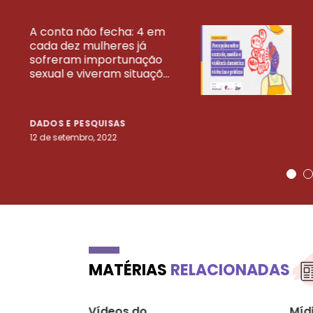
A conta não fecha: 4 em
cada dez mulheres já
VEJA MAIS PESQ
sofreram importunação
sexual e viveram situaçõ...
DADOS E PESQUISAS
12 de setembro, 2022
MATÉRIAS
RELACIONADAS
Vídeos do
Míd