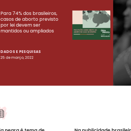
Para 74% dos brasileiros,
30% 
casos de aborto previsto
fora
UISAS
por lei devem ser
mort
mantidos ou ampliados
uma 
tenta
DADOS E PESQUISAS
DADO
25 de março, 2022
23 de
ia negra é tema de
Na publicidade brasileir