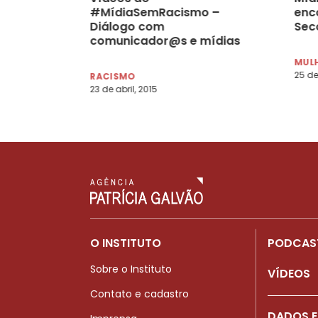
#MídiaSemRacismo –
enc
Diálogo com
Se
comunicador@s e mídias
negras estão disponíveis
MULH
na Internet
25 de
RACISMO
23 de abril, 2015
O INSTITUTO
PODCAS
Sobre o Instituto
VÍDEOS
Contato e cadastro
DADOS E