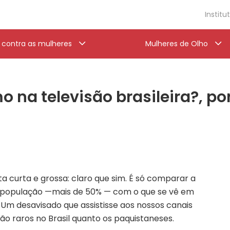
Institu
a contra as mulheres
Mulheres de Olho
 na televisão brasileira?, po
a curta e grossa: claro que sim. É só comparar a
 população —mais de 50% — com o que se vê em
Um desavisado que assistisse aos nossos canais
ão raros no Brasil quanto os paquistaneses.