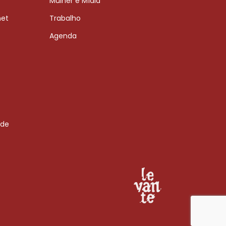
Mulher e Mídia
net
Trabalho
Agenda
 de