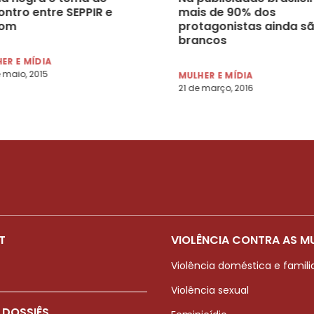
ontro entre SEPPIR e
mais de 90% dos
com
protagonistas ainda s
brancos
ER E MÍDIA
 maio, 2015
MULHER E MÍDIA
21 de março, 2016
T
VIOLÊNCIA CONTRA AS M
Violência doméstica e famili
Violência sexual
 DOSSIÊS