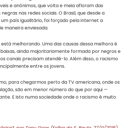
veis e anônimos, que volta e meia afloram das
negras nas redes sociais. O Brasil, que desde a
m país igualitário, foi forçado pela internet a
de maneira enviesada.
ão está melhorando. Uma das causas dessa melhora é
baixas, ainda majoritariamente formada por negros e
e os canais precisam atendê-lo. Além disso, o racismo
incipalmente entre os jovens.
smo, para chegarmos perto da TV americana, onde os
lação, são em menor número do que por aqui —
nte. E isto numa sociedade onde o racismo é muito
eira?, por Tony Goes (Folha de S. Paulo, 27/11/2015)