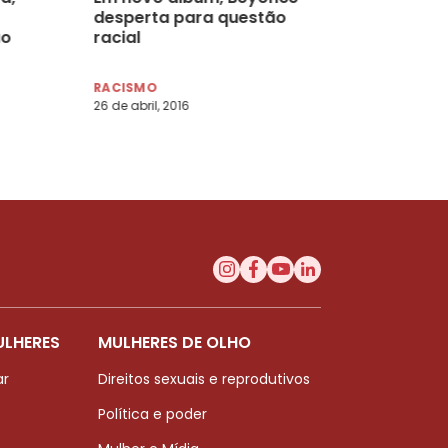
desperta para questão
ão
racial
RACISMO
26 de abril, 2016
ULHERES
MULHERES DE OLHO
ar
Direitos sexuais e reprodutivos
Política e poder