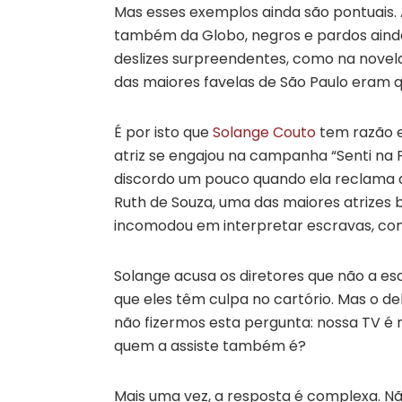
Mas esses exemplos ainda são pontuais. 
também da Globo, negros e pardos aind
deslizes surpreendentes, como na novela
das maiores favelas de São Paulo eram 
É por isto que
Solange Couto
tem razão e
atriz se engajou na campanha “Senti na Pe
discordo um pouco quando ela reclama d
Ruth de Souza, uma das maiores atrizes b
incomodou em interpretar escravas, con
Solange acusa os diretores que não a e
que eles têm culpa no cartório. Mas o d
não fizermos esta pergunta: nossa TV é 
quem a assiste também é?
Mais uma vez, a resposta é complexa. Nã