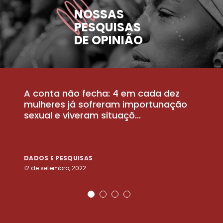
NOSSAS
PESQUISAS
DE OPINIÃO
A conta não fecha: 4 em cada dez
P
la
mulheres já sofreram importunação
a
sexual e viveram situaçõ...
m
DADOS E PESQUISAS
D
12 de setembro, 2022
25