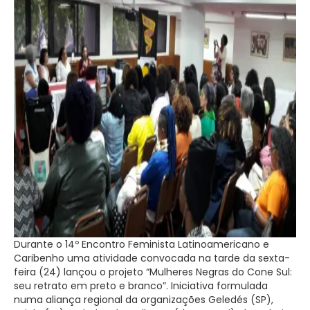
Durante o 14º Encontro Feminista Latinoamericano e
Caribenho uma atividade convocada na tarde da sexta-
feira (24) lançou o projeto “Mulheres Negras do Cone Sul:
seu retrato em preto e branco”. Iniciativa formulada
numa aliança regional da organizações Geledés (SP),