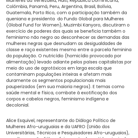
Mulheres da Venezuela, Haiti, República Dominicana,
Colômbia, Panamá, Peru, Argentina, Brasil, Bolívia,
Guatemala, Porto Rico, com a participação também da
queniana e presidenta do Fundo Global para Mulheres
(Global Fund for Women), Muzimbi Kanyoro, discutiram o
exercício de poderes dos quais se beneficia também o
feminismo não negro ao desconhecer as demandas das
mulheres negras que desnudam as desigualdades de
classe e raça existentes mesmo entre a parcela feminina
da população. O nutricídio (homicídio provocado por
alimentação) levado adiante pelos países capitalistas por
meio do uso de agrotóxicos em larga escala que
contaminam populações inteiras e afetam mais
duramente os segmentos populacionais mais
pauperizados (em sua maioria negros). E temas como
saúde mental e física, combate à exotificação dos
corpos e cabelos negros, feminismo indígena e
decolonial.
Alice Esquivel, representante do Diálogo Político de
Mulheres Afro-uruguaias e da UAFRO (União dos
Universitárias, Técnicos e Pesquisadores Afro-uruguaios),