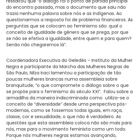
ressaltou que “o diálogo foi o ponto de partida principal
do encontro passado, mas o documento que saiu não
trazia nenhuma palavra sobre nós e as indígenas. Ao
questionarmos a resposta foi de problema financeiros. As
perguntas que se colocam ao feminismo são: qual o
conceito de igualdade de gênero que se prega, por que
se não se efetiva a igualdade, entre quem e para quem?
Senão não chegaremos lá”.
Coordenadora Executiva do Geledés – Instituto da Mulher
Negra e participante da Marcha das Mulheres Negras de
São Paulo, Nilza Iraci lamentou a participação de tão
poucas mulheres brancas numa assembleia sobre
branquitude, “o que compromete o diálogo sobre o que
se propõe para o feminismo do século XXI”. Falou sobre a
armadilha da maneira indiscriminada como utiliza-se o
conceito de “diversidade” desde uma perspectiva pós-
modernas, como se fossemos todas iguais, em raça,
classe, cor e sexualidade, o que não é verdadeiro. As
questões que esta assembleia coloca não são mais para
nós, mas para o movimento feminista como um todo.
Porque nós mulheres negras estamos avançando,