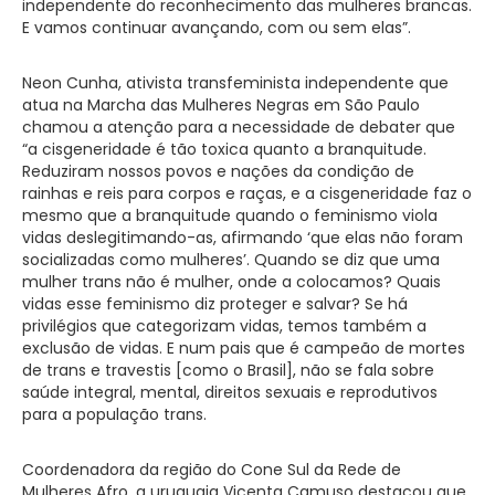
independente do reconhecimento das mulheres brancas.
E vamos continuar avançando, com ou sem elas”.
Neon Cunha, ativista transfeminista independente que
atua na Marcha das Mulheres Negras em São Paulo
chamou a atenção para a necessidade de debater que
“a cisgeneridade é tão toxica quanto a branquitude.
Reduziram nossos povos e nações da condição de
rainhas e reis para corpos e raças, e a cisgeneridade faz o
mesmo que a branquitude quando o feminismo viola
vidas deslegitimando-as, afirmando ‘que elas não foram
socializadas como mulheres’. Quando se diz que uma
mulher trans não é mulher, onde a colocamos? Quais
vidas esse feminismo diz proteger e salvar? Se há
privilégios que categorizam vidas, temos também a
exclusão de vidas. E num pais que é campeão de mortes
de trans e travestis [como o Brasil], não se fala sobre
saúde integral, mental, direitos sexuais e reprodutivos
para a população trans.
Coordenadora da região do Cone Sul da Rede de
Mulheres Afro, a uruguaia Vicenta Camuso destacou que