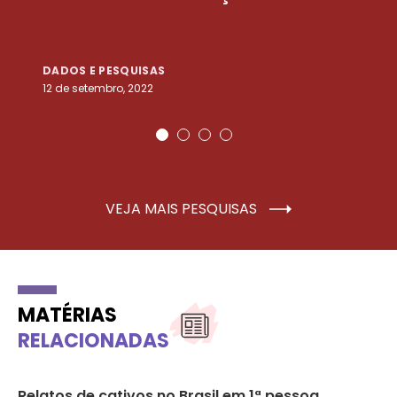
DADOS E PESQUISAS
D
12 de setembro, 2022
25
VEJA MAIS PESQUISAS
MATÉRIAS
RELACIONADAS
da
Relatos de cativos no Brasil em 1ª pessoa
“O