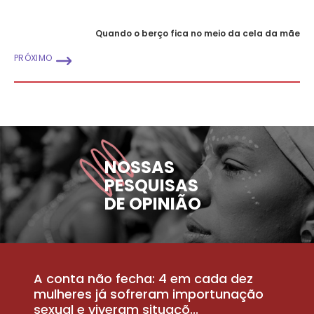
Quando o berço fica no meio da cela da mãe
PRÓXIMO
NOSSAS
PESQUISAS
DE OPINIÃO
A conta não fecha: 4 em cada dez
P
la
mulheres já sofreram importunação
a
sexual e viveram situaçõ...
m