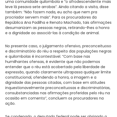
uma comunidade quilombola e “o afrodescendente mais
leve lá pesava sete arrobas”. Ainda citando a visita, disse
também: “Não fazem nada, eu acho que nem pra
procriador servem mais”. Para os procuradores da
República Ana Padilha e Renato Machado, tais afirmações
desumanizam as pessoas negras, retirando-lhes a honra
e a dignidade ao associá-las à condição de animal.
No presente caso, o julgamento ofensivo, preconceituoso
e discriminatório do réu a respeito das populações negras
e quilombolas é incontestável. “Com base nas
humilhantes ofensas, é evidente que não podemos
entender que o réu está acobertado pela liberdade de
expressão, quando claramente ultrapassa qualquer limite
constitucional, ofendendo a honra, a imagem e a
dignidade das pessoas citadas, com base em atitudes
inquestionavelmente preconceituosas e discriminatórias,
consubstanciadas nas afirmações proferidas pelo réu na
ocasião em comento”, concluem os procuradores na
ação.
Se condenado, o deputado federal pode ser obrigado a