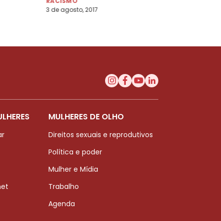
RACISMO
3 de agosto, 2017
ULHERES
MULHERES DE OLHO
ar
Direitos sexuais e reprodutivos
Política e poder
Mulher e Mídia
net
Trabalho
Agenda