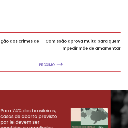
nação dos crimes de
Comissão aprova multa para quem
impedir mãe de amamentar
PRÓXIMO
Para 74% dos brasileiros,
30% 
casos de aborto previsto
fora
UISAS
por lei devem ser
mort
mantidos ou ampliados
uma 