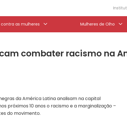
Institu
a contra as mulheres
Mulheres de Olho
scam combater racismo na Am
negras da América Latina analisam na capital
s próximos 10 anos o racismo e a marginalização –
tes do movimento.