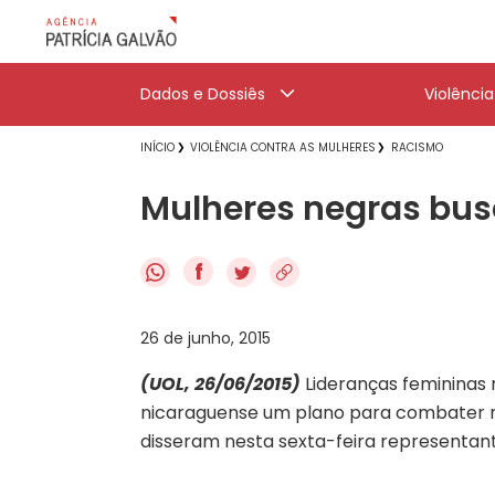
Dados e Dossiês
Violênci
INÍCIO
VIOLÊNCIA CONTRA AS MULHERES
RACISMO
Mulheres negras bu
f
26 de junho, 2015
(UOL, 26/06/2015)
Lideranças femininas 
nicaraguense um plano para combater no
disseram nesta sexta-feira representan