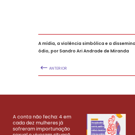
A mídia, a violência simbólica e a dissemi
ódio, por Sandro Ari Andrade de Miranda
ANTERIOR
A conta não fecha: 4 em
cada dez mulheres já
VEJA MAIS PESQ
sofreram importunação
sexual e viveram situaçõ...