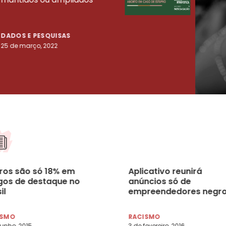
tenta
DADOS E PESQUISAS
DADO
25 de março, 2022
23 de
ros são só 18% em
Aplicativo reunirá
gos de destaque no
anúncios só de
il
empreendedores negr
ISMO
RACISMO
junho, 2015
3 de fevereiro, 2016