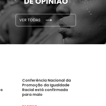
DE OPINIÃO
...
S E PESQUISAS
DADOS E P
VER TODAS
 novembro, 2021
15 de outubro
Conferência Nacional da
Promoção da Igualdade
os
Racial está confirmada
para maio