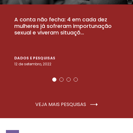
A conta não fecha: 4 em cada dez
P
la
mulheres já sofreram importunação
a
sexual e viveram situaçõ...
m
DADOS E PESQUISAS
D
12 de setembro, 2022
25
VEJA MAIS PESQUISAS