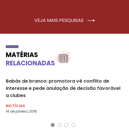
VEJA MAIS PESQUISAS
MATÉRIAS
RELACIONADAS
Babás de branco: promotora vê conflito de
Ne
interesse e pede anulação de decisão favorável
br
a clubes
NO
9 d
NOTÍCIAS
14 de janeiro, 2016