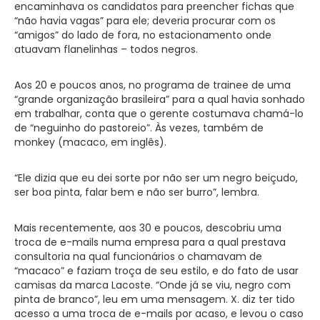
encaminhava os candidatos para preencher fichas que
“não havia vagas” para ele; deveria procurar com os
“amigos” do lado de fora, no estacionamento onde
atuavam flanelinhas – todos negros.
Aos 20 e poucos anos, no programa de trainee de uma
“grande organização brasileira” para a qual havia sonhado
em trabalhar, conta que o gerente costumava chamá-lo
de “neguinho do pastoreio”. Às vezes, também de
monkey (macaco, em inglês).
“Ele dizia que eu dei sorte por não ser um negro beiçudo,
ser boa pinta, falar bem e não ser burro”, lembra.
Mais recentemente, aos 30 e poucos, descobriu uma
troca de e-mails numa empresa para a qual prestava
consultoria na qual funcionários o chamavam de
“macaco” e faziam troça de seu estilo, e do fato de usar
camisas da marca Lacoste. “Onde já se viu, negro com
pinta de branco”, leu em uma mensagem. X. diz ter tido
acesso a uma troca de e-mails por acaso, e levou o caso