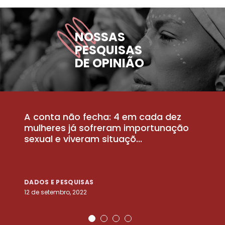
NOSSAS
PESQUISAS
DE OPINIÃO
A conta não fecha: 4 em cada dez
P
la
mulheres já sofreram importunação
a
sexual e viveram situaçõ...
m
DADOS E PESQUISAS
D
12 de setembro, 2022
25