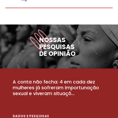
NOSSAS
PESQUISAS
DE OPINIÃO
A conta não fecha: 4 em cada dez
P
la
mulheres já sofreram importunação
a
sexual e viveram situaçõ...
m
DADOS E PESQUISAS
D