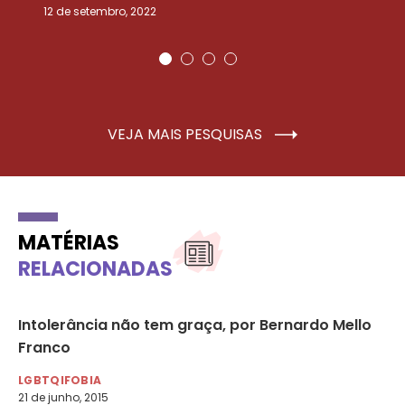
12 de setembro, 2022
25
VEJA MAIS PESQUISAS
MATÉRIAS
RELACIONADAS
Intolerância não tem graça, por Bernardo Mello
Go
Franco
co
LGBTQIFOBIA
LG
21 de junho, 2015
21 