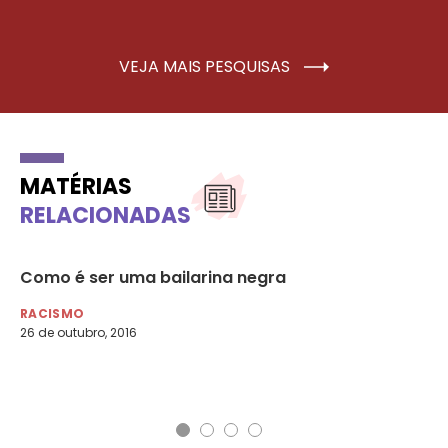
VEJA MAIS PESQUISAS
MATÉRIAS
RELACIONADAS
Como é ser uma bailarina negra
#M
a 
RACISMO
ou
26 de outubro, 2016
RA
16 