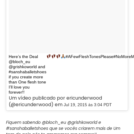
Here’s the Deal
#AFewFleshTonesPlease#NoMoreMa
@bloch_eu
@grishkoworld and
#sanshaballetshoes
if you create more
than One flesh tone
I’ll love you
forever!!
Um vídeo publicado por ericunderwood
(@ericunderwood) em
Jul 19, 2015 às 3:04 PDT
Fiquem sabendo @bloch_eu @grishkoworld e
#sanshaballetshoes que se vocês criarem mais de Um