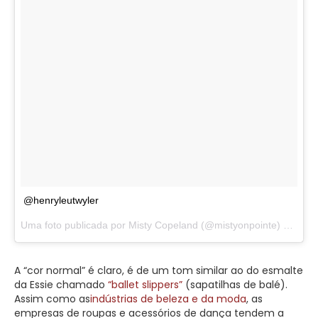
@henryleutwyler
Uma foto publicada por Misty Copeland (@mistyonpointe) em
Abr
A “cor normal” é claro, é de um tom similar ao do esmalte
da Essie chamado
“ballet slippers”
(sapatilhas de balé).
Assim como as
indústrias de beleza e da moda
, as
empresas de roupas e acessórios de dança tendem a