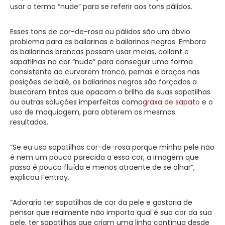
usar o termo “nude” para se referir aos tons pálidos.
Esses tons de cor-de-rosa ou pálidos são um óbvio
problema para as bailarinas e bailarinos negros. Embora
as bailarinas brancas possam usar meias, collant e
sapatilhas na cor “nude” para conseguir uma forma
consistente ao curvarem tronco, pernas e braços nas
posições de balé, os bailarinos negros são forçados a
buscarem tintas que opacam o brilho de suas sapatilhas
ou outras soluções imperfeitas como
graxa de sapato
e o
uso de maquiagem, para obterem os mesmos
resultados.
“Se eu uso sapatilhas cor-de-rosa porque minha pele não
é nem um pouco parecida a essa cor, a imagem que
passa é pouco fluída e menos atraente de se olhar”,
explicou Fentroy.
“Adoraria ter sapatilhas de cor da pele e gostaria de
pensar que realmente não importa qual é sua cor da sua
pele, ter sapatilhas que criam uma linha contínua desde