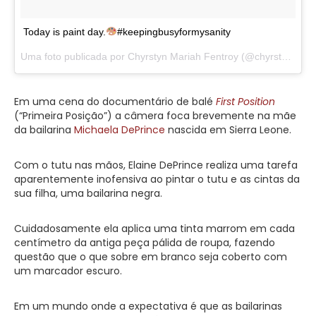
Today is paint day.
#keepingbusyformysanity
Uma foto publicada por Chyrstyn Mariah Fentroy (@chyrstynmariah) em
Em uma cena do documentário de balé
First Position
(“Primeira Posição”) a câmera foca brevemente na mãe
da bailarina
Michaela DePrince
nascida em Sierra Leone.
Com o tutu nas mãos, Elaine DePrince realiza uma tarefa
aparentemente inofensiva ao pintar o tutu e as cintas da
sua filha, uma bailarina negra.
Cuidadosamente ela aplica uma tinta marrom em cada
centímetro da antiga peça pálida de roupa, fazendo
questão que o que sobre em branco seja coberto com
um marcador escuro.
Em um mundo onde a expectativa é que as bailarinas