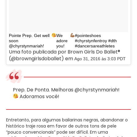
Pointe Prep. Get well
We
#pointeshoes
soon
adore
#chyrstynfentroy #dth
@chyrstynmariah!
you!
#dancersareathletes
Uma foto publicada por Brown Girls Do Ballet®
(@browngirlsdoballet) em
Ago 31, 2016 às 3:03 PDT
Prep. De Ponta. Melhoras @chyrstynmariah!
Adoramos você!
Entretanto, para algumas bailarinas negras, abandonar o
histórico traje rosa em favor de outros tons de pele
“pouco convencionais” pode ser difícil. Em uma