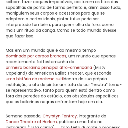
saibam fazer coques impecáveis, costurem as fitas das
sapatilhas de ponta de forma perfeita e, além disso tudo,
manipulem seus corpos e acessórios para que se
adaptem a certos ideais, pintar tutus pode ser
interpretado também, para quem olha de fora, como
mais um ritual da dança. Como se todo mundo tivesse
que fazer isso.
Mas em um mundo que é ao mesmo tempo
dominado por corpos brancos
, um mundo que apenas
recentemente foi testemunha da
primeira bailarina principal afro-americana
(Misty
Copeland) do American Ballet Theater, que esconde
uma história de racismo sutil
dentro da sua própria
instituição, o ato de pintar um tutu de cor “neutra” torna-
se representativo, tanto para quem está dentro como
fora das paredes do estúdio, dos obstáculos específicos
que as bailarinas negras enfrentam hoje em dia.
Semana passada,
Chyrstyn Fentroy
, integrante do
Dance Theatre of Harlem
, publicou uma foto no
Instagram (vista acima) ― foto feita durante o processo