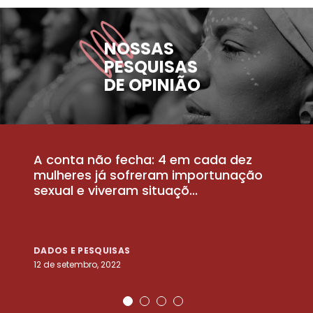
NOSSAS
PESQUISAS
DE OPINIÃO
A conta não fecha: 4 em cada dez
P
la
mulheres já sofreram importunação
a
sexual e viveram situaçõ...
m
DADOS E PESQUISAS
D
12 de setembro, 2022
25