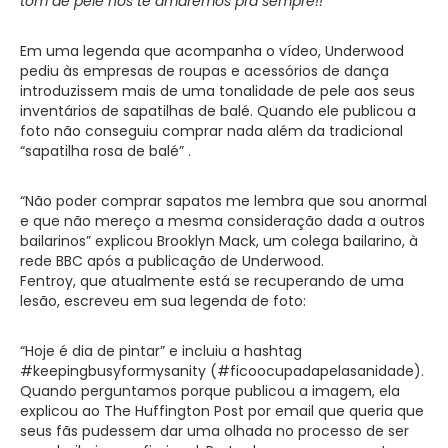
tom de pele nós te amaremos pra sempre!!
Em uma legenda que acompanha o vídeo, Underwood
pediu às empresas de roupas e acessórios de dança
introduzissem mais de uma tonalidade de pele aos seus
inventários de sapatilhas de balé. Quando ele publicou a
foto não conseguiu comprar nada além da tradicional
“sapatilha rosa de balé” .
“Não poder comprar sapatos me lembra que sou anormal
e que não mereço a mesma consideração dada a outros
bailarinos” explicou Brooklyn Mack, um colega bailarino, à
rede BBC após a publicação de Underwood.
Fentroy, que atualmente está se recuperando de uma
lesão, escreveu em sua legenda de foto:
“Hoje é dia de pintar” e incluiu a hashtag
#keepingbusyformysanity (#ficoocupadapelasanidade).
Quando perguntamos porque publicou a imagem, ela
explicou ao The Huffington Post por email que queria que
seus fãs pudessem dar uma olhada no processo de ser