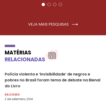
VEJA MAIS PESQUISAS
MATÉRIAS
RELACIONADAS
ue
Polícia violenta e ‘invisibilidade’ de negros e
Ra
pobres no Brasil foram tema de debate na Bienal
RA
do Livro
12 
RACISMO
2 de setembro, 2014