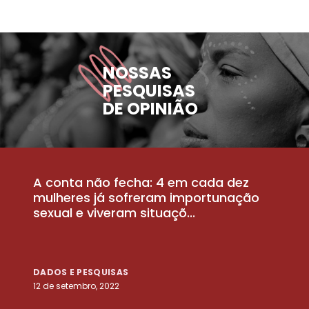
NOSSAS
PESQUISAS
DE OPINIÃO
A conta não fecha: 4 em cada dez
P
la
mulheres já sofreram importunação
a
sexual e viveram situaçõ...
m
DADOS E PESQUISAS
D
12 de setembro, 2022
25