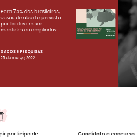
Para 74% dos brasileiros,
30% 
casos de aborto previsto
fora
UISAS
por lei devem ser
mort
mantidos ou ampliados
uma 
tenta
DADOS E PESQUISAS
DADO
25 de março, 2022
23 de
ir participa de
Candidato a concurso