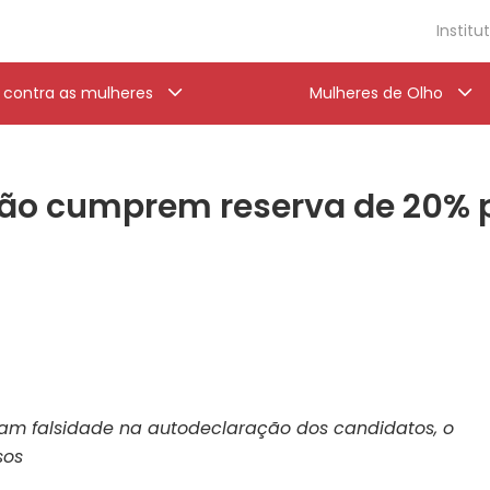
Institu
a contra as mulheres
Mulheres de Olho
não cumprem reserva de 20% 
am falsidade na autodeclaração dos candidatos, o
sos