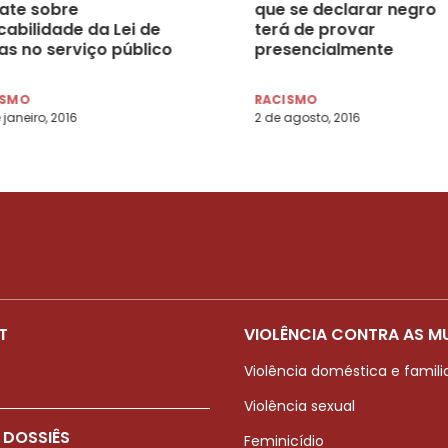
ate sobre
que se declarar negro
cabilidade da Lei de
terá de provar
as no serviço público
presencialmente
eral
ISMO
RACISMO
 janeiro, 2016
2 de agosto, 2016
T
VIOLÊNCIA CONTRA AS M
Violência doméstica e famili
Violência sexual
 DOSSIÊS
Feminicídio