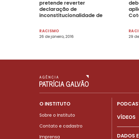
pretende reverter
deb
declaração de
apli
inconstitucionalidade de
Cot
cotas raciais
fed
RACISMO
RAC
26 de janeiro, 2016
29 de
O INSTITUTO
PODCAS
Sobre o Instituto
VÍDEOS
Contato e cadastro
DADOS E
Imprensa