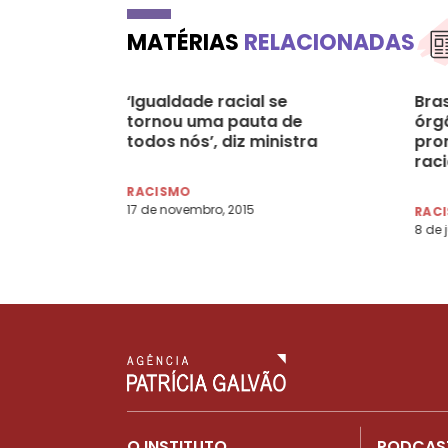
MATÉRIAS
RELACIONADAS
‘Igualdade racial se
Bras
tornou uma pauta de
órg
todos nós’, diz ministra
pro
raci
RACISMO
17 de novembro, 2015
RAC
8 de 
O INSTITUTO
PODCAS