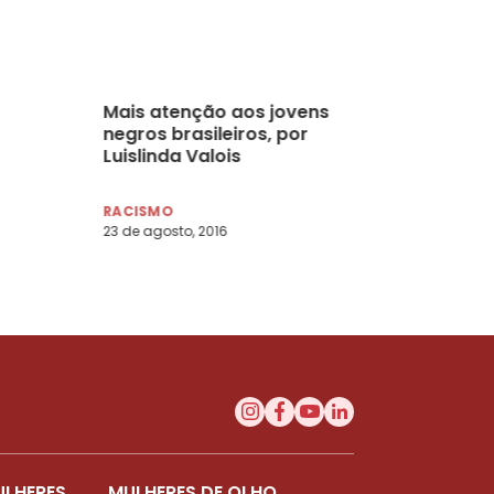
Mais atenção aos jovens
negros brasileiros, por
Luislinda Valois
RACISMO
23 de agosto, 2016
ULHERES
MULHERES DE OLHO