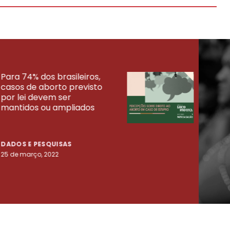
Para 74% dos brasileiros,
30% 
casos de aborto previsto
fora
UISAS
por lei devem ser
mort
mantidos ou ampliados
uma 
tenta
DADOS E PESQUISAS
DADO
25 de março, 2022
23 de