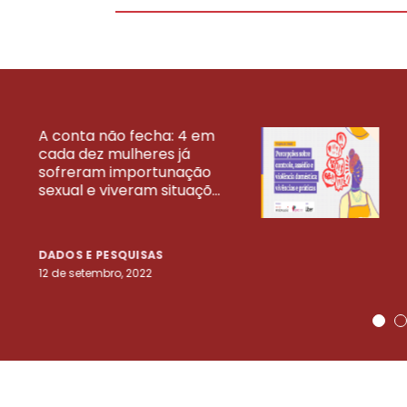
A conta não fecha: 4 em
cada dez mulheres já
VEJA MAIS PESQ
sofreram importunação
sexual e viveram situaçõ...
DADOS E PESQUISAS
12 de setembro, 2022