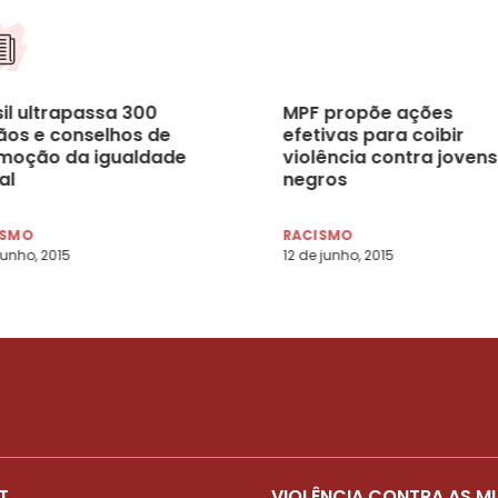
il ultrapassa 300
MPF propõe ações
ãos e conselhos de
efetivas para coibir
moção da igualdade
violência contra jovens
al
negros
ISMO
RACISMO
junho, 2015
12 de junho, 2015
T
VIOLÊNCIA CONTRA AS M