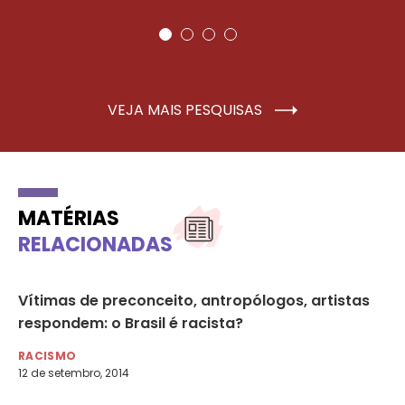
VEJA MAIS PESQUISAS
MATÉRIAS
RELACIONADAS
Vítimas de preconceito, antropólogos, artistas
Br
respondem: o Brasil é racista?
au
RACISMO
RA
12 de setembro, 2014
19 