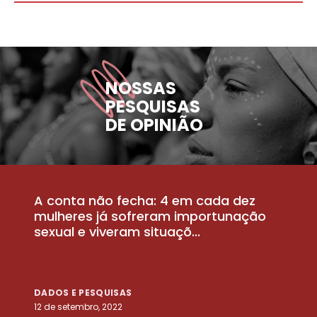
NOSSAS
PESQUISAS
DE OPINIÃO
A conta não fecha: 4 em cada dez
P
la
mulheres já sofreram importunação
a
sexual e viveram situaçõ...
m
DADOS E PESQUISAS
D
12 de setembro, 2022
25