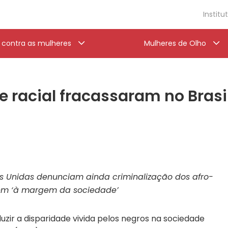
Institu
a contra as mulheres
Mulheres de Olho
de racial fracassaram no Brasi
 Unidas denunciam ainda criminalização dos afro-
ivem ‘à margem da sociedade’
duzir a disparidade vivida pelos negros na sociedade