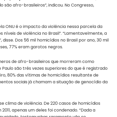
são afro-brasileiros”, indicou. No Congresso,
la ONU é o impacto da violência nessa parcela da
 níveis de violência no Brasil”. “Lamentavelmente, a
 disse. Dos 56 mil homicídios no Brasil por ano, 30 mil
sses, 77% eram garotos negros.
eros de afro-brasileiros que morreram como
 Paulo são três vezes superiores do que é registrado
ro, 80% das vítimas de homicídios resultante de
imentos sociais já chamam a situação de genocídio da
 clima de violência. De 220 casos de homicídios
m 2011, apenas um deles foi condenado. “Dada a
mpunidade, testemunhas raramente vão se