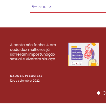
ANTERIOR
A conta não fecha: 4 em
cada dez mulheres já
VEJA MAIS PESQ
sofreram importunação
sexual e viveram situaçõ...
DADOS E PESQUISAS
12 de setembro, 2022