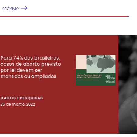
PRÓXIMO
Para 74% dos brasileiros,
30% 
casos de aborto previsto
fora
UISAS
por lei devem ser
mort
mantidos ou ampliados
uma 
tenta
DADOS E PESQUISAS
DADO
25 de março, 2022
23 de