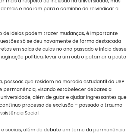
ar mais a respeito de inclusão na universidade, mas
demais e não iam para o caminho de reivindicar a
to de ideias podem trazer mudanças, é importante
 questões só se deu novamente de forma destacada
tas em salas de aulas no ano passado e início desse
maginação política, levar a um outro patamar a pauta
na, pessoas que residem na moradia estudantil da USP
 permanência, visando estabelecer debates a
universidade, além de guiar e ajudar ingressantes que
o contínuo processo de exclusão – passado o trauma
sistência Social.
is e sociais, além do debate em torno da permanência