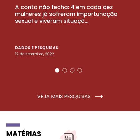
A conta não fecha: 4 em cada dez
P
la
mulheres já sofreram importunação
a
sexual e viveram situaçõ...
m
DADOS E PESQUISAS
D
12 de setembro, 2022
25
VEJA MAIS PESQUISAS
MATÉRIAS