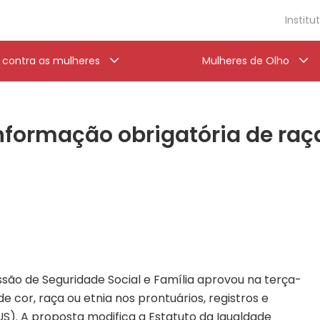
Institu
a contra as mulheres
Mulheres de Olho
formação obrigatória de raça
são de Seguridade Social e Família aprovou na terça-
de cor, raça ou etnia nos prontuários, registros e
S). A proposta modifica a Estatuto da Igualdade