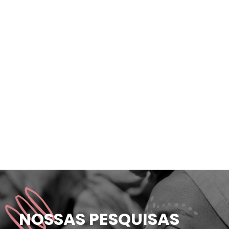
das mulheres já
81% das m
NOSSAS PESQUISAS
m ameaçadas de
sofreram 
e por parceiro ou ex;
seus des