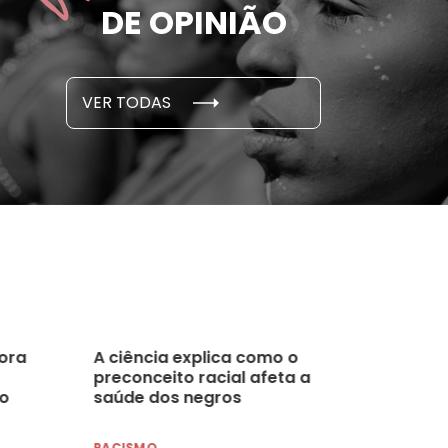
DE OPINIÃO
em cada 6 já sofreu
cidade
...
S E PESQUISAS
DADOS E P
VER TODAS
 novembro, 2021
15 de outubro
nora
A ciência explica como o
preconceito racial afeta a
ho
saúde dos negros
RACISMO