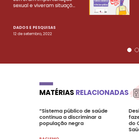
sexual e viveram situaçõ...
DADOS E PESQUISAS
12 de setembro, 2022
MATÉRIAS
RELACIONADAS
“Sistema público de saúde
Des
continua a discriminar a
faz
população negra
do 
Saú
con
RACISMO