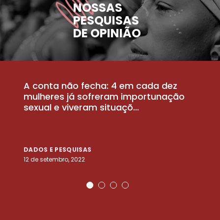
NOSSAS
PESQUISAS
DE OPINIÃO
A conta não fecha: 4 em cada dez
P
la
mulheres já sofreram importunação
a
sexual e viveram situaçõ...
m
DADOS E PESQUISAS
D
12 de setembro, 2022
25