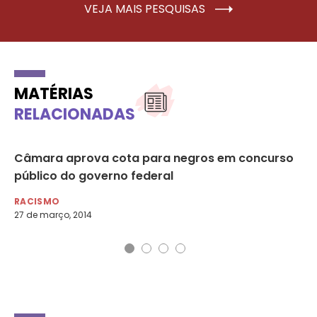
VEJA MAIS PESQUISAS
MATÉRIAS
RELACIONADAS
da
Câmara aprova cota para negros em concurso
En
público do governo federal
ne
RACISMO
RA
27 de março, 2014
11 