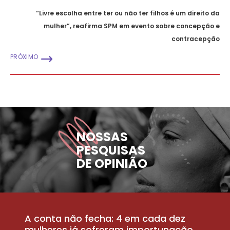
“Livre escolha entre ter ou não ter filhos é um direito da
mulher”, reafirma SPM em evento sobre concepção e
contracepção
PRÓXIMO
NOSSAS
PESQUISAS
DE OPINIÃO
A conta não fecha: 4 em cada dez
P
la
mulheres já sofreram importunação
a