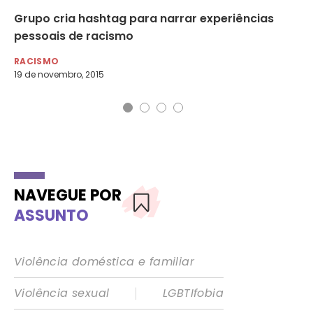
Grupo cria hashtag para narrar experiências
Co
pessoais de racismo
po
RACISMO
AG
19 de novembro, 2015
17 
NAVEGUE POR
ASSUNTO
Violência doméstica e familiar
|
Violência sexual
LGBTIfobia