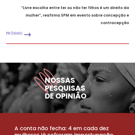
“Livre escolha entre ter ou não ter filhos é um direito da
mulher”, reafirma SPM em evento sobre concepção e
contracepção
PRÓXIMO
NOSSAS
PESQUISAS
DE OPINIÃO
A conta não fecha: 4 em cada dez
P
la
mulheres já sofreram importunação
a