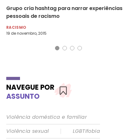
Grupo cria hashtag para narrar experiências
Co
pessoais de racismo
po
RACISMO
AG
19 de novembro, 2015
17 
NAVEGUE POR
ASSUNTO
Violência doméstica e familiar
|
Violência sexual
LGBTIfobia