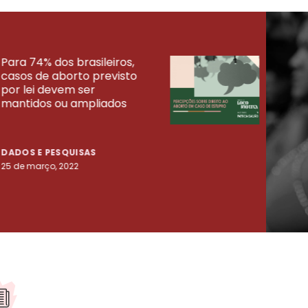
Para 74% dos brasileiros,
30% 
casos de aborto previsto
fora
UISAS
por lei devem ser
mort
mantidos ou ampliados
uma 
tenta
DADOS E PESQUISAS
DADO
25 de março, 2022
23 de