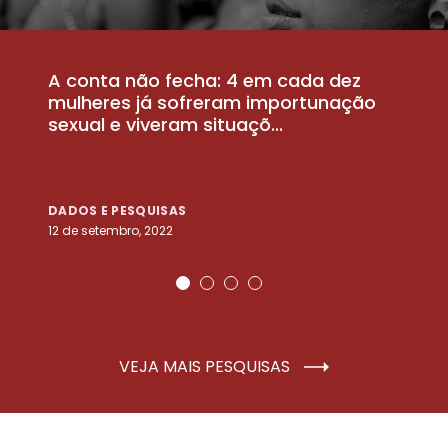
A conta não fecha: 4 em cada dez
P
la
mulheres já sofreram importunação
a
sexual e viveram situaçõ...
m
DADOS E PESQUISAS
D
12 de setembro, 2022
25
VEJA MAIS PESQUISAS