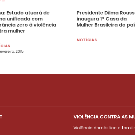
ma: Estado atuará de
Presidente Dilma Rouss
ma unificada com
inaugura 1ª Casa da
rância zero à violência
Mulher Brasileira do pa
tra mulher
NOTÍCIAS
ÍCIAS
fevereiro, 2015
T
VIOLÊNCIA CONTRA AS M
Violência doméstica e famili