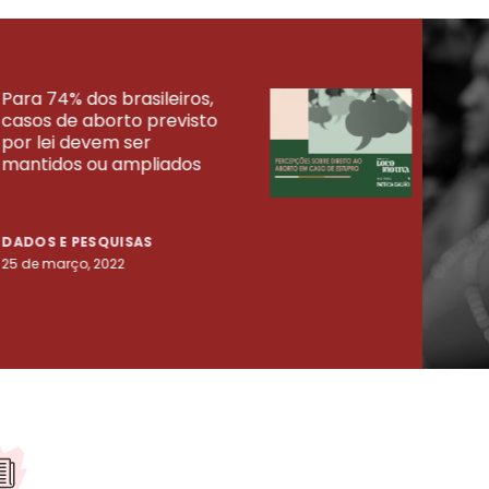
Para 74% dos brasileiros,
30% 
casos de aborto previsto
fora
UISAS
por lei devem ser
mort
mantidos ou ampliados
uma 
tenta
DADOS E PESQUISAS
DADO
25 de março, 2022
23 de