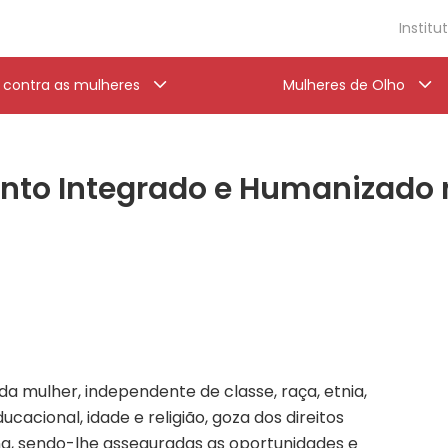
Institu
a contra as mulheres
Mulheres de Olho
nto Integrado e Humanizado 
a mulher, independente de classe, raça, etnia,
ducacional, idade e religião, goza dos direitos
a, sendo-lhe asseguradas as oportunidades e