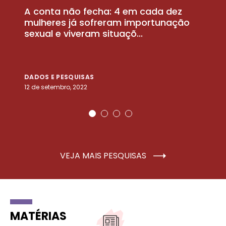
A conta não fecha: 4 em cada dez
P
la
mulheres já sofreram importunação
a
sexual e viveram situaçõ...
m
DADOS E PESQUISAS
D
12 de setembro, 2022
25
VEJA MAIS PESQUISAS
MATÉRIAS