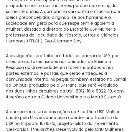
empoderamento das mulheres, porque não é dirigida
somente a elas. A campanha vai contra o machismo e
ideias preconcebidas, dirigindo-se aos homens e à
sociedade em geral para que respeitem e apoiem a
mulher”, destaca a diretora do Escritório USP Mulher e
professora da Faculdade de Filosofia, Letras e Ciências
Humanas (FFLCH), Eva Alterman Blay.
A divulgação será feita em todos os campi da USP, por
meio de cartazes fixados nas Unidades de Ensino e
Pesquisa da Universidade, em totens e outdoors nas
partes externas, e postais que serão entregues à
comunidade interna. As peças também estarão no Jornal
do Ônibus, produzido pela SPTrans, que será veiculado
nas duas linhas circulares da USP, 8012-10 e 8022-10, com
itinerário entre a Cidade Universitária e o Metrô Butantã.
A campanha é uma das ações do Escritório USP Mulher,
criado pela Universidade para coordenar o trabalho da
USP no Impacto 10x10x10, projeto-piloto do movimento
‘ElesPorElas’ (
HeForShe
). Desenvolvido pela ONU Mulheres,