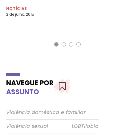
al
mo
NOTÍCIAS
2 de julho, 2015
NO
29 
NAVEGUE POR
ASSUNTO
Violência doméstica e familiar
|
Violência sexual
LGBTIfobia