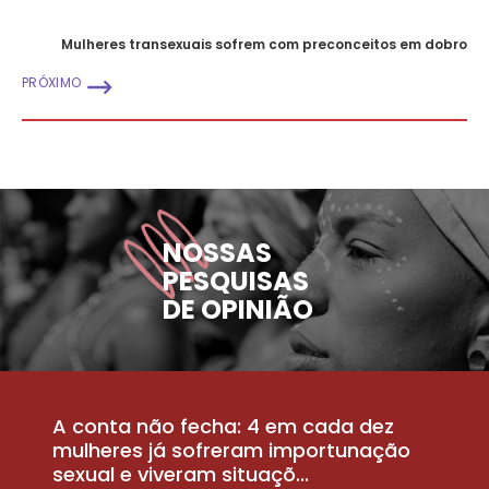
Mulheres transexuais sofrem com preconceitos em dobro
PRÓXIMO
NOSSAS
PESQUISAS
DE OPINIÃO
A conta não fecha: 4 em cada dez
P
la
mulheres já sofreram importunação
a
sexual e viveram situaçõ...
m