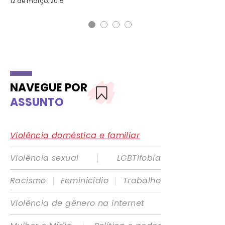
12 de março, 2015
3 d
NAVEGUE POR
ASSUNTO
Violência doméstica e familiar
|
Violência sexual
LGBTIfobia
|
|
Racismo
Feminicídio
Trabalho
Violência de gênero na internet