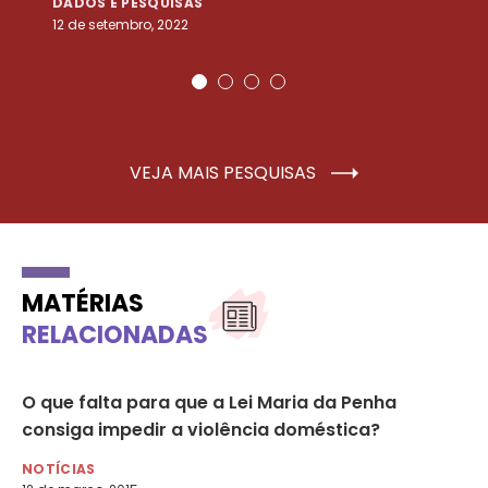
DADOS E PESQUISAS
D
12 de setembro, 2022
25
VEJA MAIS PESQUISAS
MATÉRIAS
RELACIONADAS
O que falta para que a Lei Maria da Penha
Pe
consiga impedir a ‪violência doméstica?
at
NOTÍCIAS
DE