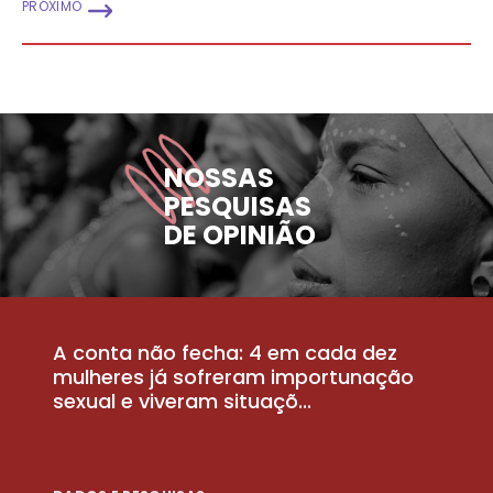
PRÓXIMO
NOSSAS
PESQUISAS
DE OPINIÃO
A conta não fecha: 4 em cada dez
P
la
mulheres já sofreram importunação
a
sexual e viveram situaçõ...
m