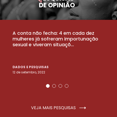
DE OPINIÃO
A conta não fecha: 4 em cada dez
P
la
mulheres já sofreram importunação
a
sexual e viveram situaçõ...
m
DADOS E PESQUISAS
D
12 de setembro, 2022
25
VEJA MAIS PESQUISAS