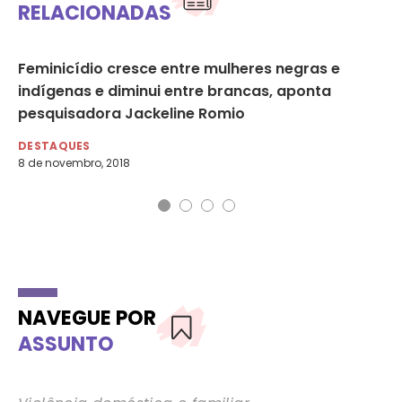
RELACIONADAS
Feminicídio cresce entre mulheres negras e
As
indígenas e diminui entre brancas, aponta
em
pesquisadora Jackeline Romio
mu
DESTAQUES
AG
8 de novembro, 2018
7 d
NAVEGUE POR
ASSUNTO