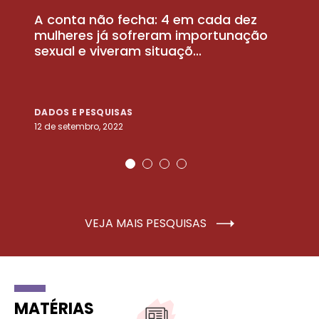
A conta não fecha: 4 em cada dez
P
la
mulheres já sofreram importunação
a
sexual e viveram situaçõ...
m
DADOS E PESQUISAS
D
12 de setembro, 2022
25
VEJA MAIS PESQUISAS
MATÉRIAS