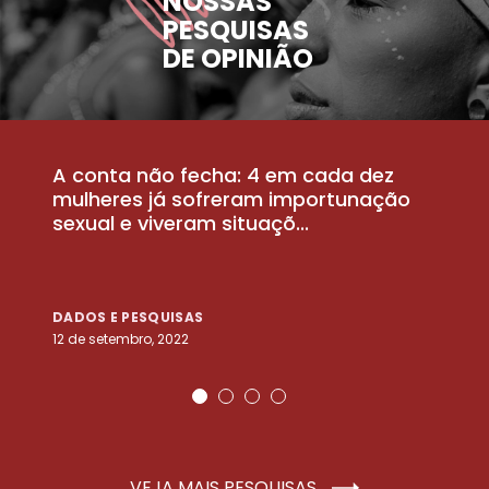
NOSSAS
PESQUISAS
DE OPINIÃO
A conta não fecha: 4 em cada dez
P
la
mulheres já sofreram importunação
a
sexual e viveram situaçõ...
m
DADOS E PESQUISAS
D
12 de setembro, 2022
25
VEJA MAIS PESQUISAS