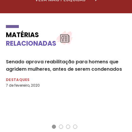
MATÉRIAS
RELACIONADAS
io
Senado aprova reabilitação para homens que
In
agridem mulheres, antes de serem condenados
co
do
DESTAQUES
de
7 de fevereiro, 2020
DE
19 
Fol