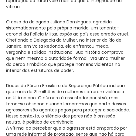
reputação da farda vale mais do que a integridade da
vítima.
O caso da delegada Juliana Domingues, agredida
sistematicamente pelo próprio marido, um tenente-
coronel da Polícia Militar, expôs ao país esse enredo cruel.
Chefiando a Delegacia da Mulher, no interior do Rio de
Janeiro, em Volta Redonda, ela enfrentou medo,
vergonha e solidão institucional. Sua história comprova
que nem mesmo a autoridade formal livra uma mulher
do cerco simbólico que protege homens violentos no
interior das estruturas de poder.
Dados do Fórum Brasileiro de Segurança Pública indicam
que mais de 21 milhões de mulheres sofreram violência
no último ano. O número é assustador por si só, mas
torna-se obsceno quando lembramos que parte desses
agressores são agentes pagos para proteger a sociedade.
Nesse contexto, o silêncio dos pares não é omissão
neutra, é política de conivência.
A vítima, ao perceber que o agressor está amparado por
uma rede informal de proteção, sente que não há para