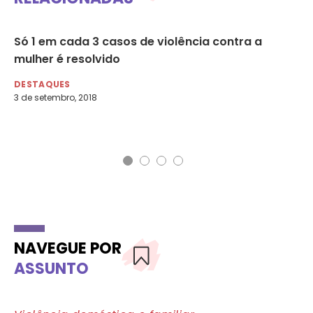
a
Só 1 em cada 3 casos de violência contra a
Pr
mulher é resolvido
in
ruz
C
DESTAQUES
3 de setembro, 2018
DE
3 d
NAVEGUE POR
ASSUNTO