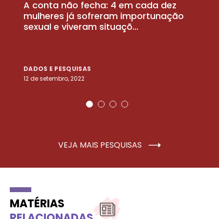
A conta não fecha: 4 em cada dez
P
la
mulheres já sofreram importunação
a
sexual e viveram situaçõ...
m
DADOS E PESQUISAS
D
12 de setembro, 2022
25
VEJA MAIS PESQUISAS
MATÉRIAS
RELACIONADAS