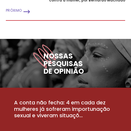
contra a mulher, por Bernardo Machado
PRÓXIMO
NOSSAS
PESQUISAS
DE OPINIÃO
A conta não fecha: 4 em cada dez
P
la
mulheres já sofreram importunação
a
sexual e viveram situaçõ...
m