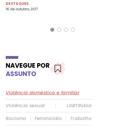
DESTAQUES
DE
16 de outubro, 2017
15 
NAVEGUE POR
ASSUNTO
Violência doméstica e familiar
|
Violência sexual
LGBTIfobia
|
|
Racismo
Feminicídio
Trabalho