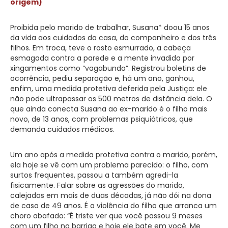
origem)
Proibida pelo marido de trabalhar, Susana* doou 15 anos
da vida aos cuidados da casa, do companheiro e dos três
filhos. Em troca, teve o rosto esmurrado, a cabeça
esmagada contra a parede e a mente invadida por
xingamentos como “vagabunda”. Registrou boletins de
ocorrência, pediu separação e, há um ano, ganhou,
enfim, uma medida protetiva deferida pela Justiça: ele
não pode ultrapassar os 500 metros de distância dela. O
que ainda conecta Susana ao ex-marido é o filho mais
novo, de 13 anos, com problemas psiquiátricos, que
demanda cuidados médicos.
Um ano após a medida protetiva contra o marido, porém,
ela hoje se vê com um problema parecido: o filho, com
surtos frequentes, passou a também agredi-la
fisicamente. Falar sobre as agressões do marido,
calejadas em mais de duas décadas, já não dói na dona
de casa de 49 anos. É a violência do filho que arranca um
choro abafado: “É triste ver que você passou 9 meses
com um filho na barriga e hoje ele bate em você. Me