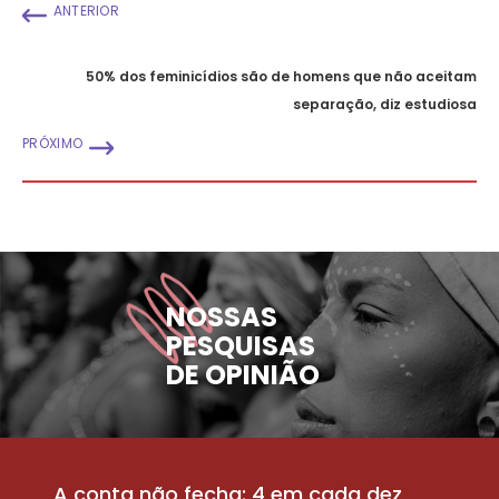
ANTERIOR
50% dos feminicídios são de homens que não aceitam
separação, diz estudiosa
PRÓXIMO
NOSSAS
PESQUISAS
DE OPINIÃO
A conta não fecha: 4 em cada dez
P