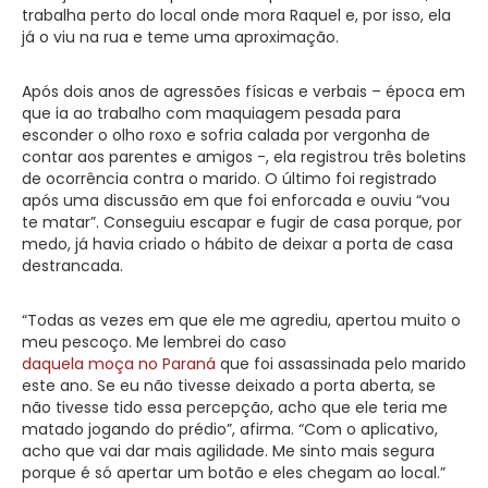
trabalha perto do local onde mora Raquel e, por isso, ela
já o viu na rua e teme uma aproximação.
Após dois anos de agressões físicas e verbais – época em
que ia ao trabalho com maquiagem pesada para
esconder o olho roxo e sofria calada por vergonha de
contar aos parentes e amigos -, ela registrou três boletins
de ocorrência contra o marido. O último foi registrado
após uma discussão em que foi enforcada e ouviu “vou
te matar”. Conseguiu escapar e fugir de casa porque, por
medo, já havia criado o hábito de deixar a porta de casa
destrancada.
“Todas as vezes em que ele me agrediu, apertou muito o
meu pescoço. Me lembrei do caso
daquela moça no Paraná
que foi assassinada pelo marido
este ano. Se eu não tivesse deixado a porta aberta, se
não tivesse tido essa percepção, acho que ele teria me
matado jogando do prédio”, afirma. “Com o aplicativo,
acho que vai dar mais agilidade. Me sinto mais segura
porque é só apertar um botão e eles chegam ao local.”