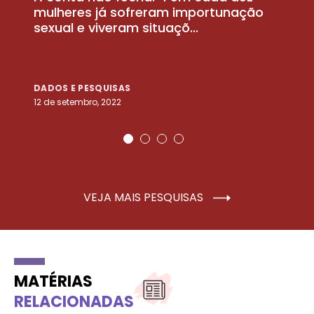
la
mulheres já sofreram importunação
a
sexual e viveram situaçõ...
m
DADOS E PESQUISAS
D
12 de setembro, 2022
25
VEJA MAIS PESQUISAS
MATÉRIAS
RELACIONADAS