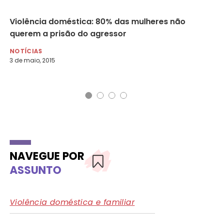
Violência doméstica: 80% das mulheres não
Nú
querem a prisão do agressor
an
NOTÍCIAS
NO
3 de maio, 2015
10 
NAVEGUE POR
ASSUNTO
Violência doméstica e familiar