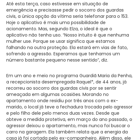
Até esta terça, caso estivesse em situação de
emergência e precisasse pedir o socorro dos guardas
civis, a única opção da vítima seria telefonar para o 153.
Hoje o aplicativo é mais uma possibilidade de
acionamento. Mas, segundo Elza, o ideal é que o
aplicativo não tenha uso. “Nosso intuito é que nenhuma
mulher use. Porque se usar significa que estamos
falhando na outra proteção. Ela estará em vias de fato,
sofrendo a agressão. Esperamos que tenhamos um
número bastante pequeno nesse sentido”, diz.
Em um ano e meio no programa Guardiã Maria da Penha,
a recepcionista desempregada Raquel*, de 44 anos, já
recorreu ao socorro dos guardas civis por se sentir
ameaçada em algumas ocasiões. Morando no
apartamento onde residiu por três anos com o ex-
marido, o local já teve a fechadura trocada pelo agressor
e pelo filho dele pelo menos duas vezes. Desde que
obteve a medida protetiva, em março do ano passado, o
agressor deixou o apartamento, mas nunca foi buscar o
carro na garagem. Ela também relata que a energia da
casa já foi cortada pelo ex-companheiro. Além disso, ele