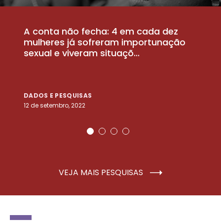
A conta não fecha: 4 em cada dez
P
la
mulheres já sofreram importunação
a
sexual e viveram situaçõ...
m
DADOS E PESQUISAS
D
12 de setembro, 2022
25
VEJA MAIS PESQUISAS