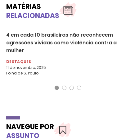
MATÉRIAS
RELACIONADAS
4 em cada 10 brasileiras não reconhecem
Se
agressões vividas como violência contra a
co
mulher
mu
DESTAQUES
DE
11 de novembro, 2025
12 
Folha de S. Paulo
O 
NAVEGUE POR
ASSUNTO