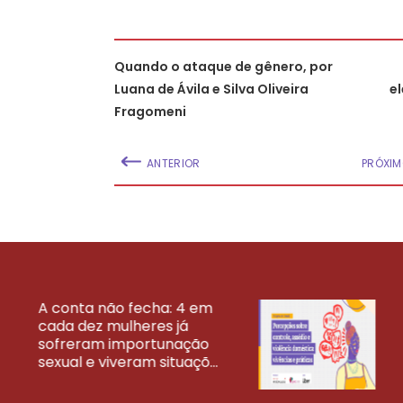
Quando o ataque de gênero, por
Luana de Ávila e Silva Oliveira
e
Fragomeni
ANTERIOR
PRÓXI
A conta não fecha: 4 em
cada dez mulheres já
VEJA MAIS PESQ
sofreram importunação
sexual e viveram situaçõ...