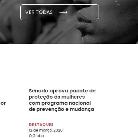
S E PESQUISAS
DADOS E P
VER TODAS
 novembro, 2021
15 de outubro
Senado aprova pacote de
proteção às mulheres
por
com programa nacional
de prevenção e mudança
na Lei Maria da Penha
DESTAQUES
12 de março, 2026
O Globo