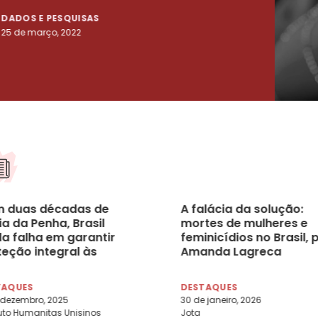
DADOS E PESQUISAS
DADO
25 de março, 2022
23 de
 duas décadas de
A falácia da solução:
a da Penha, Brasil
mortes de mulheres e
da falha em garantir
feminicídios no Brasil, 
teção integral às
Amanda Lagreca
heres
TAQUES
DESTAQUES
 dezembro, 2025
30 de janeiro, 2026
tuto Humanitas Unisinos
Jota