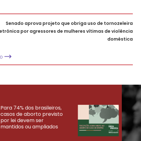
Senado aprova projeto que obriga uso de tornozeleira
letrônica por agressores de mulheres vítimas de violência
doméstica
MO
Para 74% dos brasileiros,
30% 
casos de aborto previsto
fora
UISAS
por lei devem ser
mort
mantidos ou ampliados
uma 
tenta