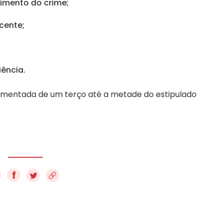
imento do crime;
cente;
iência.
aumentada de um terço até a metade do estipulado
f