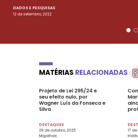
DADOS E PESQUISAS
12 de setembro, 2022
MATÉRIAS
RELACIONADAS
Projeto de Lei 295/24 e
Com
seu efeito nulo, por
Mari
Wagner Luís da Fonseca e
ain
Silva
pro
mul
DESTAQUES
DES
29 de outubro, 2025
17 de
Migalhas
Insti