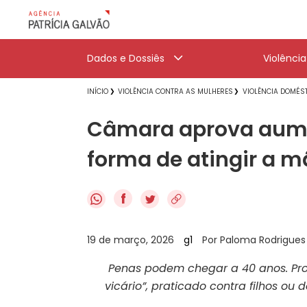
Dados e Dossiês
Violênci
INÍCIO
VIOLÊNCIA CONTRA AS MULHERES
VIOLÊNCIA DOMÉST
Câmara aprova aumen
forma de atingir a m
f
19 de março, 2026
g1
Por Paloma Rodrigues e
Penas podem chegar a 40 anos. Proje
vicário”, praticado contra filhos ou