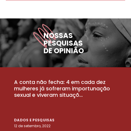
NOSSAS
PESQUISAS
DE OPINIÃO
A conta não fecha: 4 em cada dez
P
la
mulheres já sofreram importunação
a
sexual e viveram situaçõ...
m
DADOS E PESQUISAS
D
12 de setembro, 2022
25