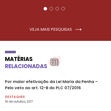
VEJA MAIS PESQUISAS
MATÉRIAS
RELACIONADAS
ão
Por maior efetivação da Lei Maria da Penha –
No
s
Pelo veto ao art. 12-B do PLC 07/2016
co
DESTAQUES
DE
16 de outubro, 2017
15 