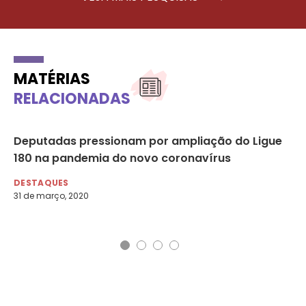
MATÉRIAS
RELACIONADAS
Deputadas pressionam por ampliação do Ligue
ON
180 na pandemia do novo coronavírus
ví
DESTAQUES
DE
31 de março, 2020
6 d