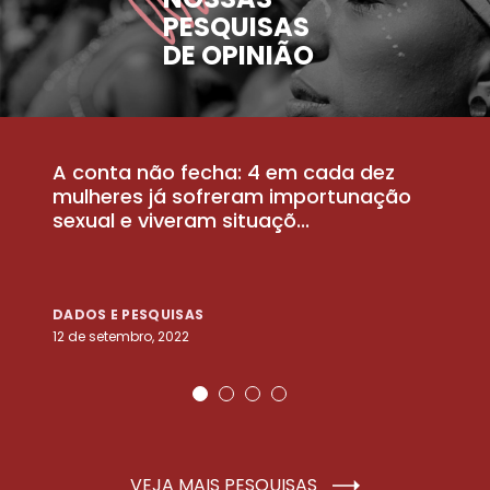
PESQUISAS
DE OPINIÃO
A conta não fecha: 4 em cada dez
P
la
mulheres já sofreram importunação
a
sexual e viveram situaçõ...
m
DADOS E PESQUISAS
D
12 de setembro, 2022
25
VEJA MAIS PESQUISAS