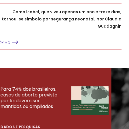
Como Isabel, que viveu apenas um ano e treze dias,
tornou-se símbolo por segurança neonatal, por Claudia
Guadagnin
ÓXIMO
Para 74% dos brasileiros,
30% 
casos de aborto previsto
fora
UISAS
por lei devem ser
mort
mantidos ou ampliados
uma 
tenta
DADOS E PESQUISAS
DADO