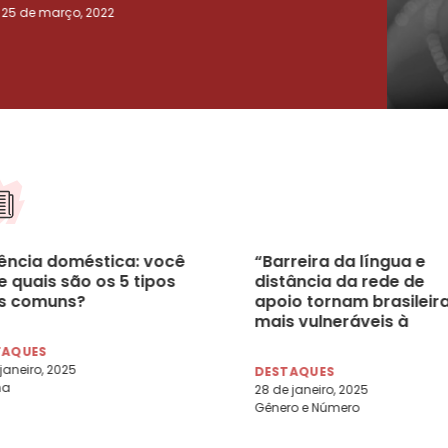
25 de março, 2022
23 de
lência doméstica: você
“Barreira da língua e
 quais são os 5 tipos
distância da rede de
s comuns?
apoio tornam brasileir
mais vulneráveis à
dependência de parcei
TAQUES
no exterior”, destaca Lí
 janeiro, 2025
DESTAQUES
Possi, advogada
na
28 de janeiro, 2025
especialista em Direito
Gênero e Número
Família na França e no
Brasil