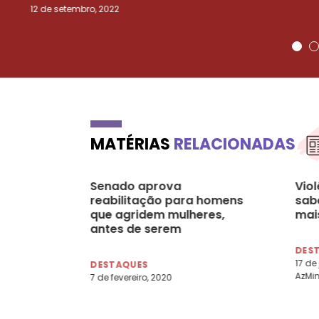
12 de setembro, 2022
MATÉRIAS
RELACIONADAS
Senado aprova
Vio
reabilitação para homens
sabe
que agridem mulheres,
mai
antes de serem
condenados
DES
17 de
DESTAQUES
AzMi
7 de fevereiro, 2020