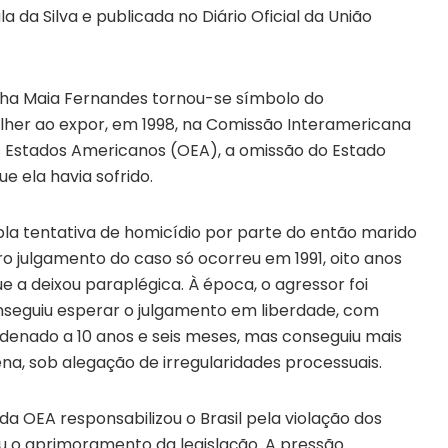
a da Silva e publicada no Diário Oficial da União
nha Maia Fernandes tornou-se símbolo do
lher ao expor, em 1998, na Comissão Interamericana
 Estados Americanos (OEA), a omissão do Estado
ue ela havia sofrido.
pla tentativa de homicídio por parte do então marido
ro julgamento do caso só ocorreu em 1991, oito anos
ue a deixou paraplégica. À época, o agressor foi
onseguiu esperar o julgamento em liberdade, com
ondenado a 10 anos e seis meses, mas conseguiu mais
a, sob alegação de irregularidades processuais.
a OEA responsabilizou o Brasil pela violação dos
u o aprimoramento da legislação. A pressão