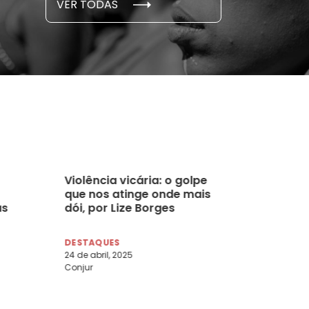
VER TODAS
 novembro, 2021
15 de outubro
Violência vicária: o golpe
que nos atinge onde mais
as
dói, por Lize Borges
ro
DESTAQUES
via
24 de abril, 2025
Conjur
 de