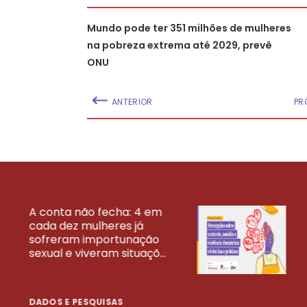
Mundo pode ter 351 milhões de mulheres
na pobreza extrema até 2029, prevê
ONU
ANTERIOR
PR
A conta não fecha: 4 em
cada dez mulheres já
VEJA MAIS PESQ
sofreram importunação
sexual e viveram situaçõ...
DADOS E PESQUISAS