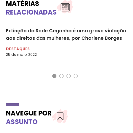
MATÉRIAS
RELACIONADAS
Extinção da Rede Cegonha é uma grave violação
Me
aos direitos das mulheres, por Charlene Borges
Or
af
DESTAQUES
25 de maio, 2022
DI
27 
NAVEGUE POR
ASSUNTO