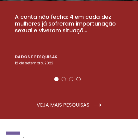
A conta não fecha: 4 em cada dez
P
la
mulheres já sofreram importunação
a
sexual e viveram situaçõ...
m
DADOS E PESQUISAS
D
12 de setembro, 2022
25
VEJA MAIS PESQUISAS