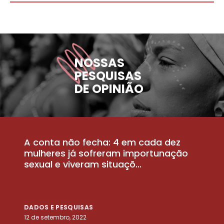
NOSSAS
PESQUISAS
DE OPINIÃO
A conta não fecha: 4 em cada dez
P
la
mulheres já sofreram importunação
a
sexual e viveram situaçõ...
m
DADOS E PESQUISAS
D
12 de setembro, 2022
25